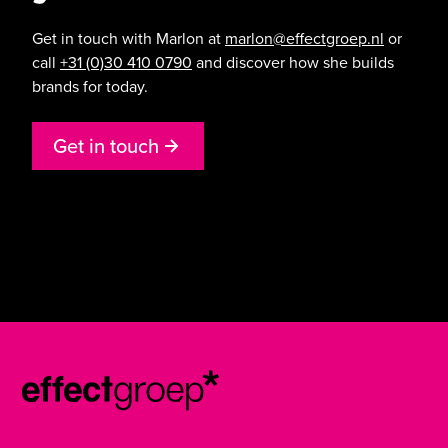
Get in touch with Marlon at
marlon@effectgroep.nl
or
call
+31 (0)30 410 0790
and discover how she builds
brands for today.
G
e
t
i
n
t
o
u
c
h