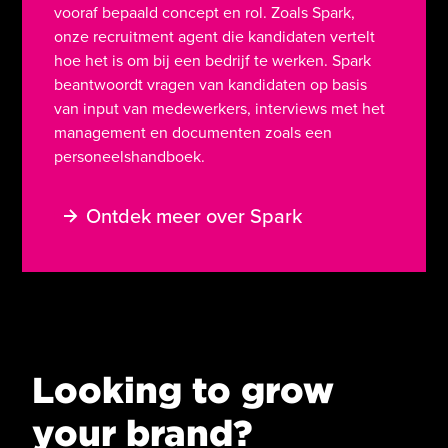
vooraf bepaald concept en rol. Zoals Spark,
onze recruitment agent die kandidaten vertelt
hoe het is om bij een bedrijf te werken. Spark
beantwoordt vragen van kandidaten op basis
van input van medewerkers, interviews met het
management en documenten zoals een
personeelshandboek.
O
n
t
d
e
k
m
e
e
r
o
v
e
r
S
p
a
r
k
Looking to grow
your brand?