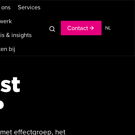
o
n
s
S
e
r
v
i
c
e
s
w
e
r
k
C
o
n
t
a
c
t
NL
n
i
s
&
i
n
s
i
g
h
t
s
k
e
n
b
i
j
st
?
met effectgroep, het