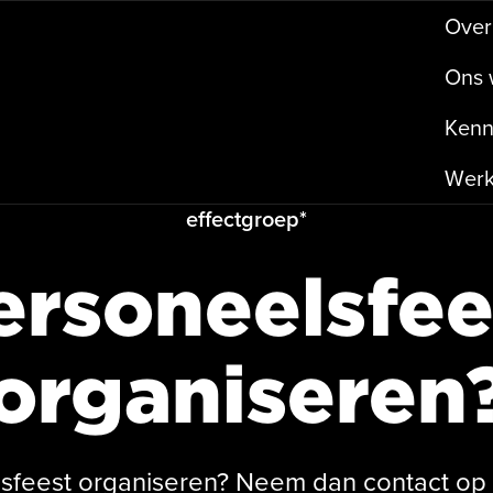
O
v
e
r
O
n
s
K
e
n
W
e
r
effectgroep*
ersoneelsfee
organiseren
lsfeest organiseren? Neem dan contact op 