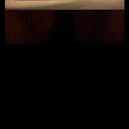
HP
Hoe versterk je klantrelaties met een
relatie-event?