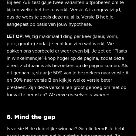
Bij een A/B-test ga je twee varianten uitproberen om te
kijken welke het beste werkt. Versie A is ongewijzigd,
dus de website zoals deze nu al is. Versie B heb je
aangepast op basis van jouw hypothese.
LET OP:
Wijzig maximaal 1 ding per keer (kleur, vorm,
plek, grootte) zodat je echt kan zien wat werkt. We
pakken ons voorbeeld er weer even bij. Je zet de “Plaats
in winkelmandje”-knop hoger op de pagina, zodat deze
direct zichtbaar is als bezoekers op de pagina komen. Als
dit gedaan is, stuur je 50% van je bezoekers naar versie A
en 50% naar versie B en kijk je welke versie beter
presteert. Zijn deze verschillen groot genoeg om niet op
toeval te berusten?
We have ourselves a winner!
6. Mind the gap
Is versie B de duidelijke winnaar? Gefeliciteerd! Je hebt
er net voor gezorgd dat je website beter presteert. Zo