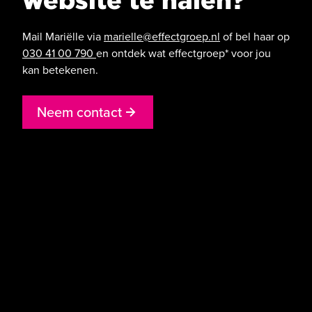
Mail Mariëlle via
marielle@effectgroep.nl
of bel haar op
030 41 00 790
en ontdek wat effectgroep* voor jou
kan betekenen.
N
e
e
m
c
o
n
t
a
c
t